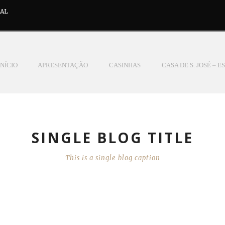
GAL
INÍCIO
APRESENTAÇÃO
CASINHAS
CASA DE S. JOSÉ – 
SINGLE BLOG TITLE
This is a single blog caption