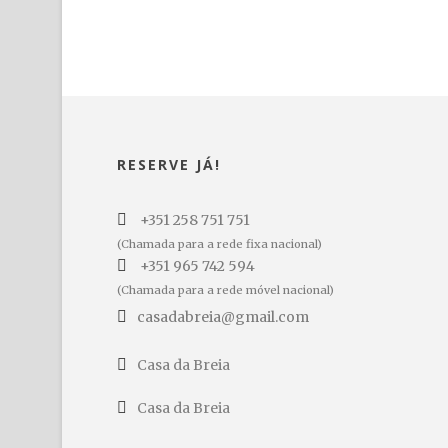
RESERVE JÁ!
+351 258 751 751
(Chamada para a rede fixa nacional)
+351 965 742 594
(Chamada para a rede móvel nacional)
casadabreia@gmail.com
Casa da Breia
Casa da Breia